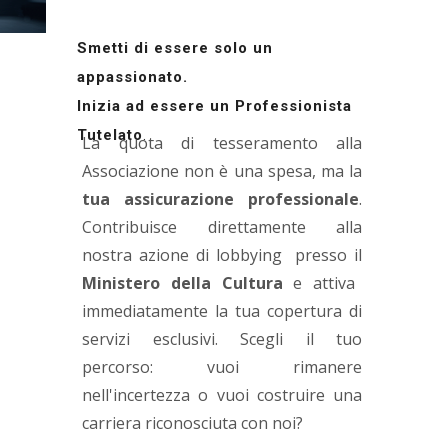
sostiene la battaglia istituzionale e
sblocca benefici tangibili per la tua arte.
Smetti di essere solo un
appassionato.
Inizia ad essere un Professionista
Tutelato
.
La quota di tesseramento alla
Associazione non è una spesa, ma la
tua assicurazione professionale
.
Contribuisce direttamente alla
nostra azione di lobbying presso il
Ministero della Cultura
e attiva
immediatamente la tua copertura di
servizi esclusivi. Scegli il tuo
percorso: vuoi rimanere
nell'incertezza o vuoi costruire una
carriera riconosciuta con noi?