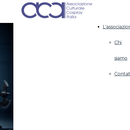
L'associazio
Chi
siamo
Contat
LA TUA CARRIERA PARTE DA QUI: Unisciti
all'Associazione di Riconoscimento
Ufficiale.
Tesserarsi all'ACCI significa investire sul
tuo futuro professionale. Ogni quota